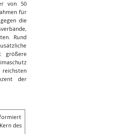
er von 50
nahmen für
 gegen die
sverbände,
ten. Rund
usätzliche
t größere
limaschutz
 reichsten
ozent der
formiert
 Kern des