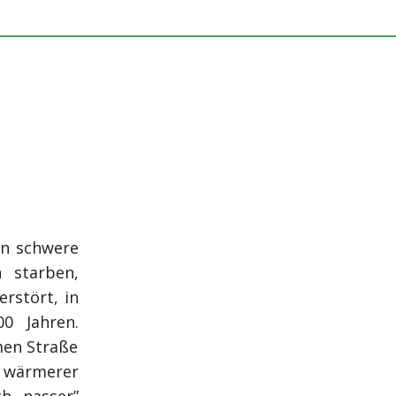
en schwere
 starben,
rstört, in
00 Jahren.
men Straße
e wärmerer