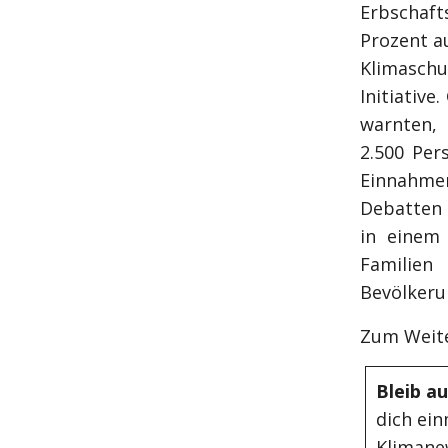
Erbschaf
Prozent a
Klimaschu
Initiativ
warnten,
2.500 Per
Einnahme
Debatten 
in einem 
Familien
Bevölkeru
Zum Weite
Bleib a
dich ein
Klimane