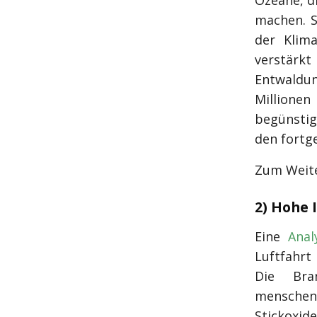
Ozeane, di
machen. S
der Klim
verstärk
Entwaldun
Millione
begünstig
den fortge
Zum Weite
2) Hohe 
Eine
Anal
Luftfahrt
Die Bra
menschen
Stickox