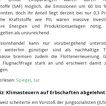
stoffe (SAF) möglich, die Emissionen um 60 bis 
nnten, doch ihr Anteil liegt derzeit bei nur 0,3 Pr
sche Kraftstoffe wie PtL wären massive Investi
are Energien und Produktionsanlagen nötig, p
gelten als unzureichend.
sionshandel kann nur vorübergehend unterst
te weiterhin günstiger sind als nachhaltige Tr
pässe bremsen zudem die Flottenerneuerung. Gl
e Flugnachfrage stark an und erschwert damit z
gen.
rlesen:
Spiegel
,
taz
iz: Klimasteuern auf Erbschaften abgelehnt
weiz scheiterte ein Vorstoß der Jungsozialisten (JUS