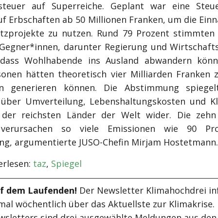
tsteuer auf Superreiche. Geplant war eine Steu
uf Erbschaften ab 50 Millionen Franken, um die Ein
tzprojekte zu nutzen. Rund 79 Prozent stimmten
e. Gegner*innen, darunter Regierung und Wirtschaft
 dass Wohlhabende ins Ausland abwandern könn
sonen hätten theoretisch vier Milliarden Franken z
n generieren können. Die Abstimmung spiegel
über Umverteilung, Lebenshaltungskosten und K
der reichsten Länder der Welt wider. Die zehn
 verursachen so viele Emissionen wie 90 Pr
ng, argumentierte JUSO-Chefin Mirjam Hostetmann.
rlesen:
taz
,
Spiegel
uf dem Laufenden!
Der Newsletter Klimahochdrei in
mal wöchentlich über das Aktuellste zur Klimakrise.
wsletters sind drei ausgewählte Meldungen aus den