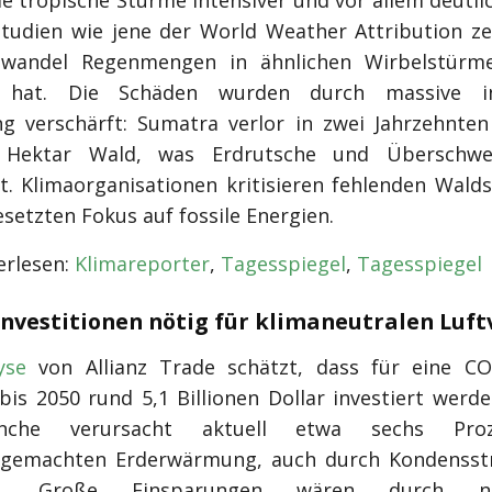
e tropische Stürme intensiver und vor allem deutli
tudien wie jene der World Weather Attribution ze
awandel Regenmengen in ähnlichen Wirbelstürme
t hat. Die Schäden wurden durch massive ind
g verschärft: Sumatra verlor in zwei Jahrzehnten
n Hektar Wald, was Erdrutsche und Übersch
t. Klimaorganisationen kritisieren fehlenden Wald
setzten Fokus auf fossile Energien.
rlesen:
Klimareporter
,
Tagesspiegel
,
Tagesspiegel
Investitionen nötig für klimaneutralen Luf
yse
von Allianz Trade schätzt, dass für eine CO
 bis 2050 rund 5,1 Billionen Dollar investiert werd
nche verursacht aktuell etwa sechs Pro
gemachten Erderwärmung, auch durch Kondensstr
ide. Große Einsparungen wären durch nac