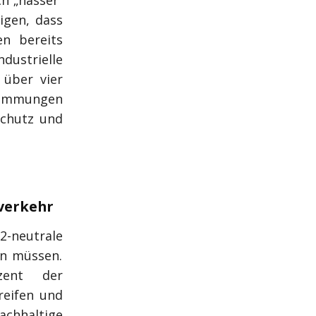
ch „nasser”
igen, dass
n bereits
ustrielle
 über vier
wemmungen
schutz und
tverkehr
2-neutrale
en müssen.
zent der
eifen und
hhaltige