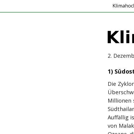
Klimahoc
2. Dezemb
1) Südo
Die Zyklo
Überschw
Millionen
Südthaila
Auffällig
von Malak