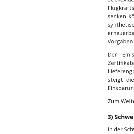
Flugkraft
senken kö
syntheti
erneuerb
Vorgaben 
Der Emis
Zertifika
Liefereng
steigt di
Einsparun
Zum Weite
3) Schwe
In der Sch