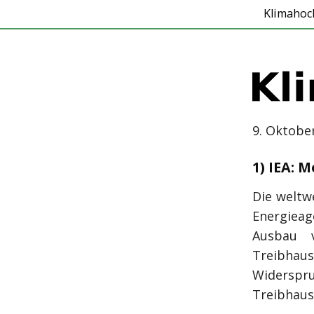
Klimahoc
9. Oktober
1) IEA: 
Die weltw
Energieag
Ausbau v
Treibhaus
Widers
Treibhausg