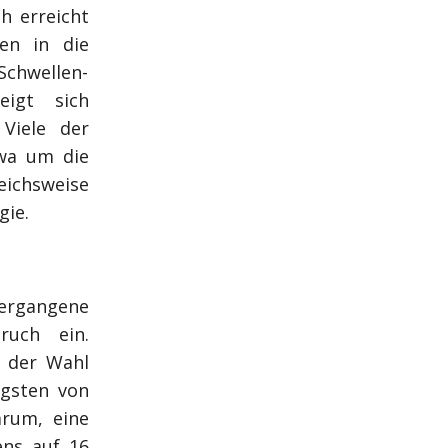
h erreicht
en in die
Schwellen-
eigt sich
 Viele der
twa um die
eichsweise
gie.
vergangene
ruch ein.
n der Wahl
ngsten von
arum, eine
ens auf 16