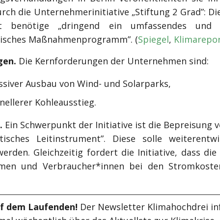
durch die Unternehmerinitiative „Stiftung 2 Grad”: D
ft benötige „dringend ein umfassendes und 
tisches Maßnahmenprogramm”. (
Spiegel
,
Klimarepo
gen.
Die Kernforderungen der Unternehmen sind:
ssiver Ausbau von Wind- und Solarparks,
nellerer Kohleausstieg.
.
Ein Schwerpunkt der Initiative ist die Bepreisung 
itisches Leitinstrument”. Diese solle weiterentw
erden. Gleichzeitig fordert die Initiative, dass di
men und Verbraucher*innen bei den Stromkosten
uf dem Laufenden!
Der Newsletter Klimahochdrei in