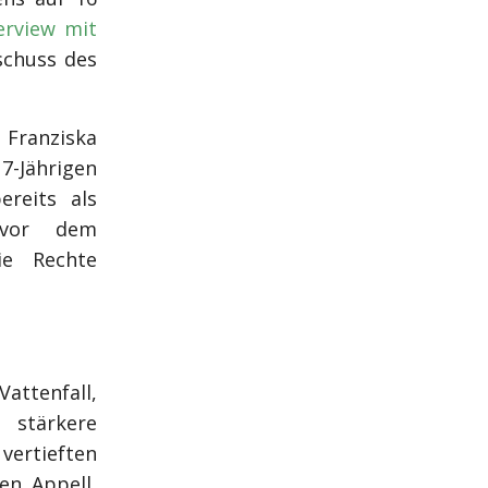
erview mit
schuss des
 Franziska
-Jährigen
ereits als
 vor dem
ie Rechte
attenfall,
stärkere
tieften
en Appell,