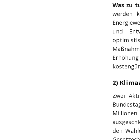
Was zu tu
werden k
Energiewe
und Entw
optimisti
Maßnahmen
Erhöhung 
kostengün
2) Klima
Zwei Akti
Bundesta
Millionen
ausgeschl
den Wahle
Gesetzesä