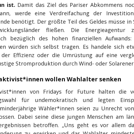
n ist.
Damit das Ziel des Pariser Abkommens noc
ann, werde eine Verdreifachung der Investition
nde benötigt. Der größte Teil des Geldes müsse in 
icklungsländer fließen. Die Energieagentur z
sch bezüglich des hohen finanziellen Aufwands:
 würden sich selbst tragen. Es handele sich e
der Effizienz oder die Umrüstung auf eine vergl
stige Stromproduktion durch Wind- oder Solarener
aktivist*innen wollen Wahlalter senken
vist*innen von Fridays for Future halten die 
gswahl für undemokratisch und legten Einsp
 minderjährige Wähler*innen seien zu Unrecht vo
ossen. Dabei seine diese jungen Menschen am lä
rgebnissen betroffen. „Uns geht es vor allem d
nderung zu erwirken und das Wahlalter mindest