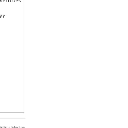
 Kern des
er
Online-Medien