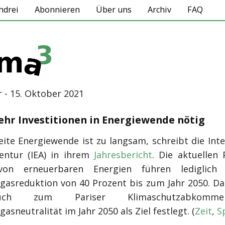
hdrei
Abonnieren
Über uns
Archiv
FAQ
 - 15. Oktober 2021
Mehr Investitionen in Energiewende nötig
eite Energiewende ist zu langsam, schreibt die Inte
entur (IEA) in ihrem
Jahresbericht
. Die aktuellen
on erneuerbaren Energien führen lediglich
gasreduktion von 40 Prozent bis zum Jahr 2050. Da
pruch zum Pariser Klimaschutzabkomm
asneutralität im Jahr 2050 als Ziel festlegt. (
Zeit
,
S