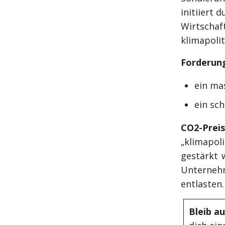
initiiert 
Wirtscha
klimapoli
Forderun
ein ma
ein sch
CO2-Preis
„klimapol
gestärkt w
Unterneh
entlasten.
Bleib a