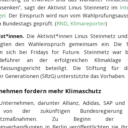
usenken”, sagt der Aktivist Linus Steinmetz im
Int
el
. Der Einspruch wird nun vom Wahlprüfungsaus
 Bundestags geprüft. (
RND
,
Klimareporter
)
ist*innen.
Die Aktivist*innen Linus Steinmetz und
egten den Wahleinspruch gemeinsam ein. Die 17
n sich bei Fridays for Future. Steinmetz war b
rdeführer an der erfolgreichen Klimaklage
rfassungsgericht beteiligt. Die Stiftung für d
er Generationen (SRzG) unterstützte das Vorhaben.
rnehmen fordern mehr Klimaschutz
nternehmen, darunter Allianz, Adidas, SAP und V
 von der zukünftigen Bundesregierung 
chutzmaßnahmen. Zu Beginn der ver
gsverhandlungen in Berlin veröffentlichten sie ihr