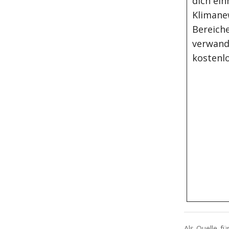
dich ein
Klimane
Bereiche
verwand
kostenlo
Als Quelle f