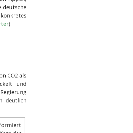
ie deutsche
konkretes
rter
)
von CO2 als
ickelt und
e Regierung
 deutlich
formiert