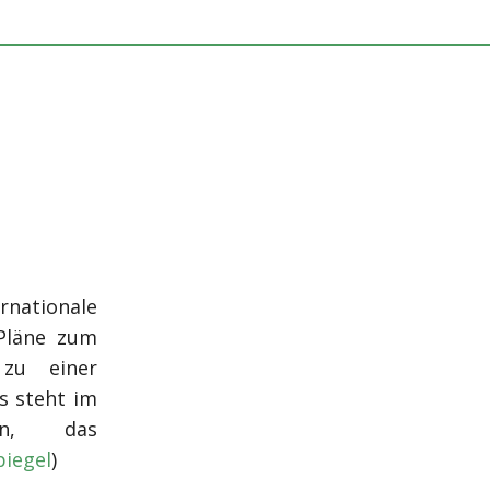
rnationale
 Pläne zum
 zu einer
s steht im
en, das
piegel
)