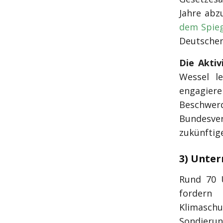
Jahre abz
dem Spieg
Deutschen
Die Aktiv
Wessel l
engagiere
Beschwe
Bundesve
zukünftig
3) Unte
Rund 70 U
fordern
Klimas
Sondierun