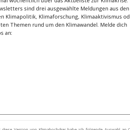
mal wöchentlich über das Aktuellste zur Klimakrise.
wsletters sind drei ausgewählte Meldungen aus den
n Klimapolitik, Klimaforschung, Klimaaktivismus od
ten Themen rund um den Klimawandel. Melde dich
s an:
ür diese Version von Klimahochdrei habe ich folgende Auswahl an 