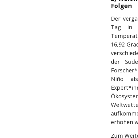
Folgen
Der verga
Tag in d
Temperatu
16,92 Gra
verschied
der Süde
Forscher*
Niño al
Expert*i
Ökosyste
Weltwett
aufkommen
erhöhen w
Zum Weite