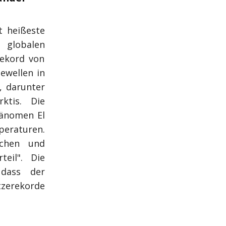
t heißeste
 globalen
Rekord von
ewellen in
, darunter
ktis. Die
hänomen El
raturen.
schen und
eil". Die
 dass der
tzerekorde