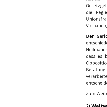
Gesetzgeb
die Regi
Unionsfr
Vorhaben, 
Der Geric
entschied
Heilmanns
dass es b
Oppositio
Beratung 
verarbeite
entscheide
Zum Weite
2) Weltw