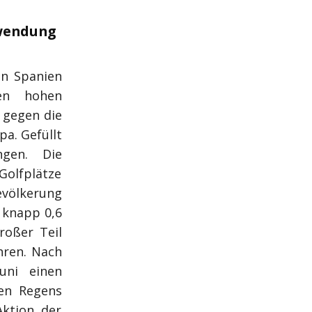
hwendung
in Spanien
en hohen
 gegen die
a. Gefüllt
ngen. Die
Golfplätze
evölkerung
 knapp 0,6
roßer Teil
hren. Nach
uni einen
den Regens
ktion der