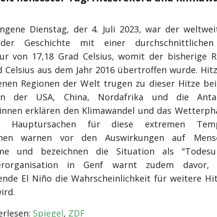
ngene Dienstag, der 4. Juli 2023, war der weltwei
er Geschichte mit einer durchschnittlichen
r von 17,18 Grad Celsius, womit der bisherige 
d Celsius aus dem Jahr 2016 übertroffen wurde. Hitz
enen Regionen der Welt trugen zu dieser Hitze bei
n der USA, China, Nordafrika und die Antar
innen erklären den Klimawandel und das Wetterp
s Hauptursachen für diese extremen Tempe
nnen warnen vor den Auswirkungen auf Men
me und bezeichnen die Situation als "Todesurt
erorganisation in Genf warnt zudem davor,
de El Niño die Wahrscheinlichkeit für weitere Hi
ird.
rlesen:
Spiegel
,
ZDF