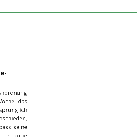
e-
Anordnung
Woche das
prünglich
schieden,
dass seine
 knappe