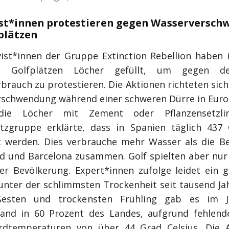
ist*innen protestieren gegen Wasserversc
plätzen
vist*innen der Gruppe Extinction Rebellion haben 
n Golfplätzen Löcher gefüllt, um gegen d
brauch zu protestieren. Die Aktionen richteten sich
schwendung während einer schweren Dürre in Europ
ie Löcher mit Zement oder Pflanzensetzli
tzgruppe erklärte, dass in Spanien täglich 437 
 werden. Dies verbrauche mehr Wasser als die B
d und Barcelona zusammen. Golf spielten aber nur
er Bevölkerung. Expert*innen zufolge leidet ein g
unter der schlimmsten Trockenheit seit tausend Ja
esten und trockensten Frühling gab es im J
and in 60 Prozent des Landes, aufgrund fehlen
rdtemperaturen von über 44 Grad Celsius. Die A