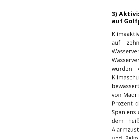
3) Aktiv
auf Golf
Klimaakti
auf zeh
Wasserver
Wasserver
wurden d
Klimaschu
bewässert
von Madri
Prozent d
Spaniens 
dem heiß
Alarmzust
und Reko