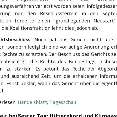
ungsverfahren verletzt worden seien. Infolgedesse
erung nun den Beschlusstermin in den Septe
aktion forderte einen "grundlegenden Neustart
die Koalitionsfraktion lehnt dies jedoch ab.
htsbeschluss.
Noch hat das Gericht nicht über 
en, sondern lediglich eine vorläufige Anordnung er
 Rechte zu schützen. Der Beschluss des Gerichts zei
eabsichtigt, die Rechte des Bundestags, insbes
n, zu stärken. Es betont das Recht der Abgeor
und ausreichend Zeit, um die erhaltenen Inform
n. Es ist unklar, wann das Gericht über die eigent
t.
rlesen:
Handelsblatt
,
Tagesschau
eit heißester Tag: Hitzerekord und Klimaw