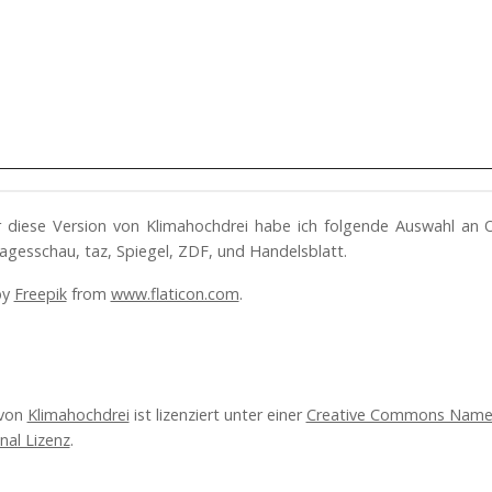
ür diese Version von Klimahochdrei habe ich folgende Auswahl an 
agesschau, taz, Spiegel, ZDF, und Handelsblatt.
by
Freepik
from
www.flaticon.com
.
 von
Klimahochdrei
ist lizenziert unter einer
Creative Commons Name
onal Lizenz
.