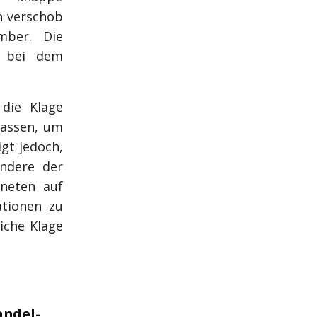
n verschob
mber. Die
" bei dem
die Klage
lassen, um
gt jedoch,
ondere der
dneten auf
ationen zu
liche Klage
andel-