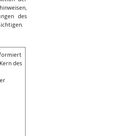
inweisen,
ungen des
ichtigen.
formiert
 Kern des
er