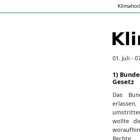
Klimahoc
01. Juli - 0
1) Bunde
Gesetz
Das Bund
erlassen
umstritt
wollte d
woraufhin
Rechte