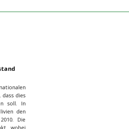
stand
nationalen
 dass dies
n soll. In
livien den
2010. Die
nkt, wobei