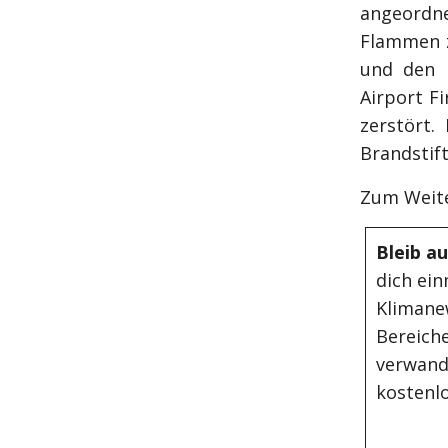
angeordne
Flammen z
und den K
Airport F
zerstört.
Brandstif
Zum Weite
Bleib a
dich ein
Klimane
Bereiche
verwand
kostenlo