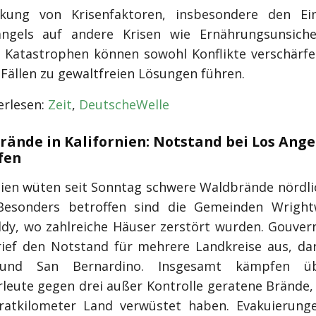
nkung von Krisenfaktoren, insbesondere den Ein
ngels auf andere Krisen wie Ernährungsunsiche
. Katastrophen können sowohl Konflikte verschärfe
 Fällen zu gewaltfreien Lösungen führen.
rlesen:
Zeit
,
DeutscheWelle
rände in Kalifornien: Notstand bei Los Ange
fen
rnien wüten seit Sonntag schwere Waldbrände nördli
 Besonders betroffen sind die Gemeinden Wrigh
dy, wo zahlreiche Häuser zerstört wurden. Gouver
ef den Notstand für mehrere Landkreise aus, da
 und San Bernardino. Insgesamt kämpfen üb
leute gegen drei außer Kontrolle geratene Brände, 
ratkilometer Land verwüstet haben. Evakuierung