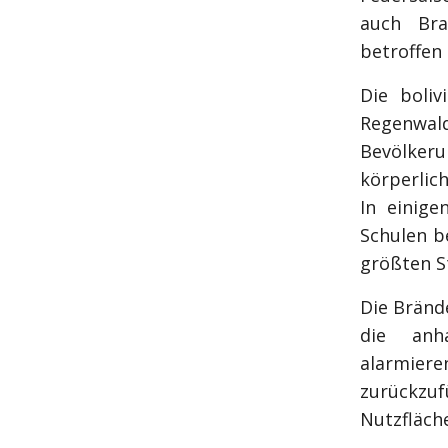
auch Bra
betroffen 
Die boli
Regenwal
Bevölker
körperlic
In einig
Schulen b
größten S
Die Bränd
die anh
alarmier
zurückzuf
Nutzfläche