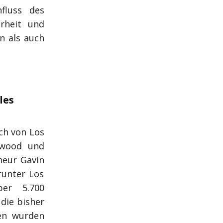
fluss des
rheit und
n als auch
les
ch von Los
twood und
neur Gavin
runter Los
er 5.700
die bisher
en wurden