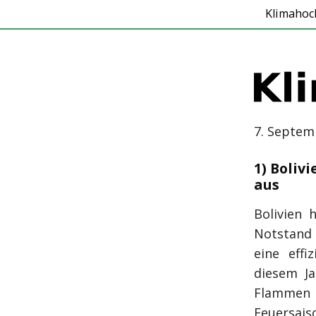
Klimahoc
7. Septem
1) Boliv
aus
Bolivien 
Notstand 
eine effi
diesem Ja
Flammen 
Feuersais