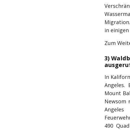
Verschrä
Wasserma
Migration
in einigen
Zum Weite
3) Waldb
ausgeru
In Kalifo
Angeles.
Mount Bal
Newsom ri
Angeles
Feuerwehr
490 Quad