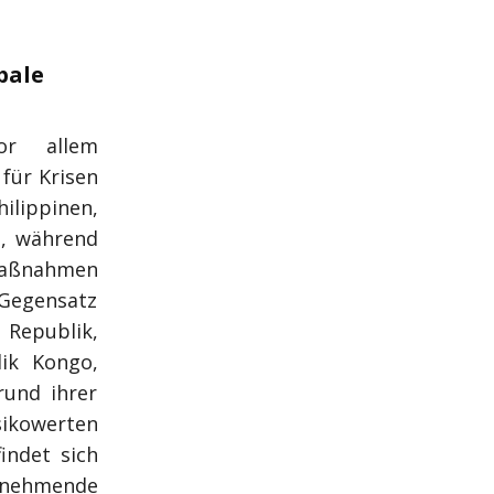
bale
r allem
 für Krisen
ilippinen,
t, während
maßnahmen
 Gegensatz
 Republik,
ik Kongo,
rund ihrer
isikowerten
indet sich
unehmende