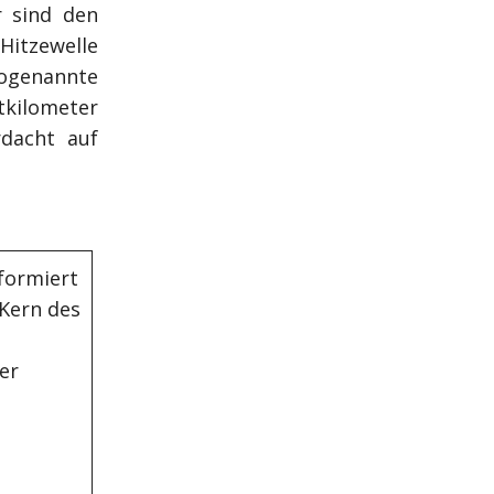
r sind den
Hitzewelle
sogenannte
tkilometer
rdacht auf
formiert
 Kern des
er