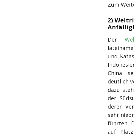
Zum Weite
2) Weltr
Anfällig
Der
Wel
lateinamer
und Katas
Indonesie
China se
deutlich 
dazu steh
der Süds
deren Ver
sehr niedr
führten. 
auf Plat