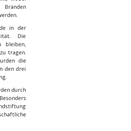
n Bränden
werden.
de in der
ität. Die
 bleiben,
zu tragen.
urden die
n den drei
ng.
rden durch
esonders
dstiftung
chaftliche