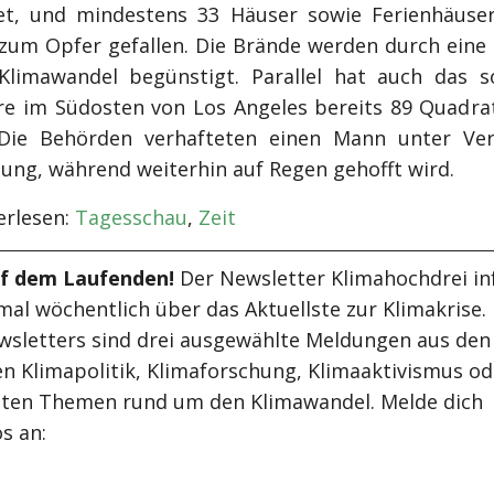
t, und mindestens 33 Häuser sowie Ferienhäuse
um Opfer gefallen. Die Brände werden durch eine 
limawandel begünstigt. Parallel hat auch das 
ire im Südosten von Los Angeles bereits 89 Quadra
 Die Behörden verhafteten einen Mann unter Ve
tung, während weiterhin auf Regen gehofft wird.
rlesen:
Tagesschau
,
Zeit
uf dem Laufenden!
Der Newsletter Klimahochdrei in
mal wöchentlich über das Aktuellste zur Klimakrise.
wsletters sind drei ausgewählte Meldungen aus den
n Klimapolitik, Klimaforschung, Klimaaktivismus od
ten Themen rund um den Klimawandel. Melde dich
s an: