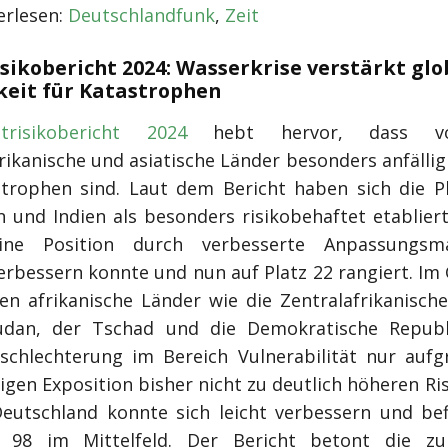
rlesen:
Deutschlandfunk
,
Zeit
isikobericht 2024: Wasserkrise verstärkt glo
keit für Katastrophen
trisikobericht 2024
hebt hervor, dass vo
ikanische und asiatische Länder besonders anfällig
trophen sind. Laut dem Bericht haben sich die Ph
n und Indien als besonders risikobehaftet etablier
ine Position durch verbesserte Anpassungs
verbessern konnte und nun auf Platz 22 rangiert. Im
en afrikanische Länder wie die Zentralafrikanische
udan, der Tschad und die Demokratische Republ
schlechterung im Bereich Vulnerabilität nur aufg
igen Exposition bisher nicht zu deutlich höheren R
Deutschland konnte sich leicht verbessern und bef
z 98 im Mittelfeld. Der Bericht betont die z