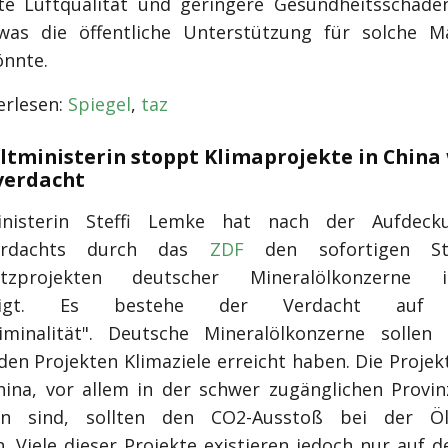
te Luftqualität und geringere Gesundheitsschäde
 was die öffentliche Unterstützung für solche 
önnte.
rlesen:
Spiegel
,
taz
tministerin stoppt Klimaprojekte in China
verdacht
nisterin Steffi Lemke hat nach der Aufdeck
verdachts durch das
ZDF
den sofortigen S
utzprojekten deutscher Mineralölkonzerne
ndigt. Es bestehe der Verdacht auf "
minalität". Deutsche Mineralölkonzerne sollen
den Projekten Klimaziele erreicht haben. Die Projekt
hina, vor allem in der schwer zugänglichen Provinz
en sind, sollten den CO2-Ausstoß bei der Öl
. Viele dieser Projekte existieren jedoch nur auf 