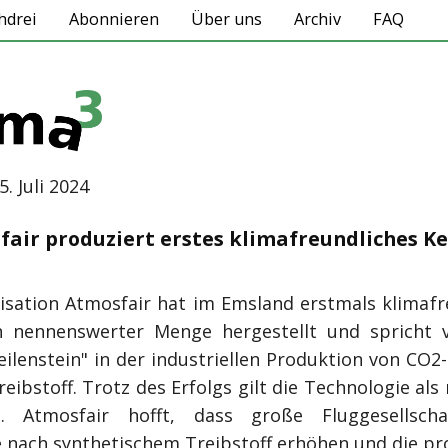
hdrei
Abonnieren
Über uns
Archiv
FAQ
5. Juli 2024
fair produziert erstes klimafreundliches Ke
isation Atmosfair hat im Emsland erstmals klimafr
n nennenswerter Menge hergestellt und spricht
eilenstein" in der industriellen Produktion von CO2
eibstoff. Trotz des Erfolgs gilt die Technologie als
ft. Atmosfair hofft, dass große Fluggesellscha
 nach synthetischem Treibstoff erhöhen und die pr