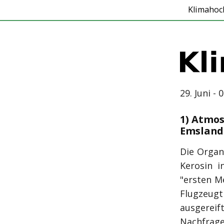
Klimahoc
29. Juni - 0
1) Atmos
Emsland
Die Organ
Kerosin i
"ersten M
Flugzeugtr
ausgerei
Nachfrage