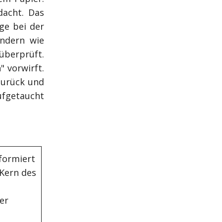
dacht. Das
ge bei der
ändern wie
überprüft.
 vorwirft.
zurück und
ufgetaucht
formiert
 Kern des
er