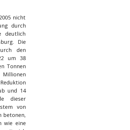
2005 nicht
ung durch
e deutlich
mburg. Die
durch den
022 um 38
nen Tonnen
 Millionen
 Reduktion
aub und 14
le dieser
ystem von
n betonen,
 wie eine