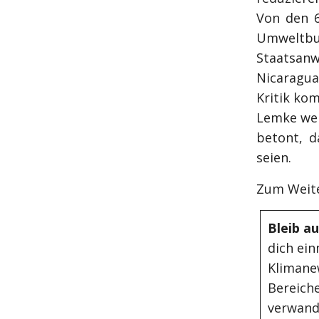
Von den 6
Umweltbun
Staatsanw
Nicaragua
Kritik ko
Lemke wei
betont, d
seien.
Zum Weite
Bleib a
dich ein
Klimane
Bereiche
verwand