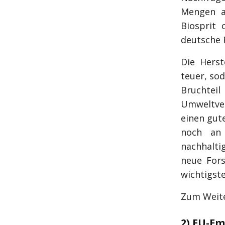
Mengen a
Biosprit 
deutsche 
Die Herst
teuer, sod
Bruchtei
Umweltver
einen gut
noch an 
nachhalti
neue Fors
wichtigst
Zum Weite
2) EU-Em