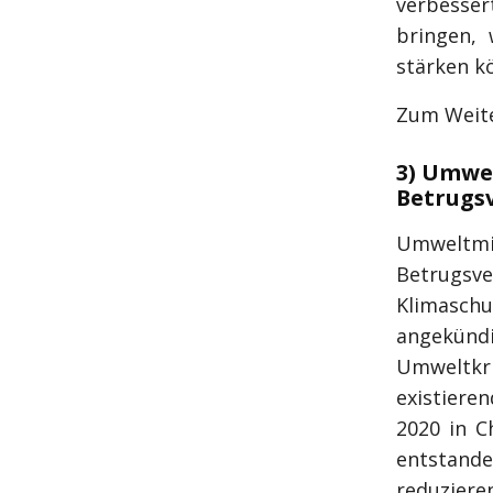
verbesser
bringen,
stärken k
Zum Weite
3) Umwel
Betrugs
Umweltmi
Betrugs
Klimasch
angekü
Umweltkri
existieren
2020 in C
entstand
reduzieren