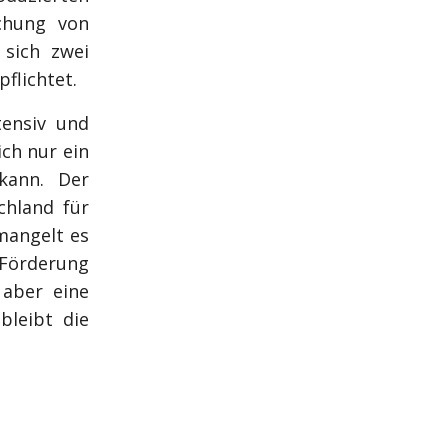
chung von
 sich zwei
flichtet.
tensiv und
ich nur ein
kann. Der
chland für
mangelt es
Förderung
 aber eine
bleibt die