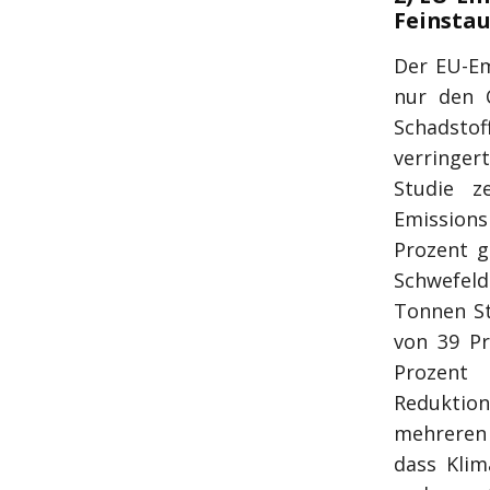
Feinsta
Der EU-Em
nur den 
Schadstof
verringer
Studie z
Emission
Prozent g
Schwefeld
Tonnen St
von 39 Pr
Prozent 
Reduktio
mehreren 
dass Kli