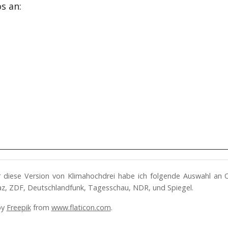
s an:
ür diese Version von Klimahochdrei habe ich folgende Auswahl an 
az, ZDF, Deutschlandfunk, Tagesschau, NDR, und Spiegel.
by
Freepik
from
www.flaticon.com
.