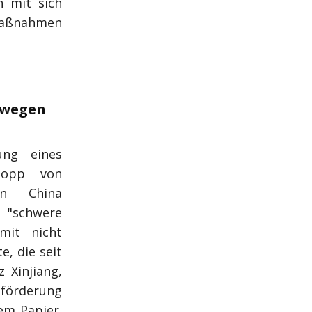
n mit sich
Maßnahmen
 wegen
ung eines
topp von
 in China
schwere
 mit nicht
e, die seit
 Xinjiang,
förderung
dem Papier.