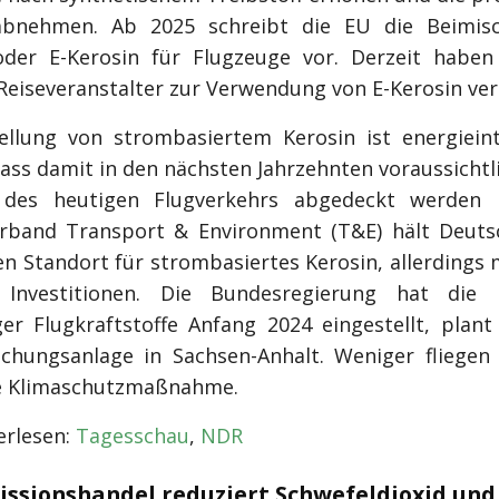
bnehmen. Ab 2025 schreibt die EU die Beimis
oder E-Kerosin für Flugzeuge vor. Derzeit haben
Reiseveranstalter zur Verwendung von E-Kerosin verp
ellung von strombasiertem Kerosin ist energiein
ass damit in den nächsten Jahrzehnten voraussichtl
l des heutigen Flugverkehrs abgedeckt werden 
band Transport & Environment (T&E) hält Deuts
en Standort für strombasiertes Kerosin, allerdings 
Investitionen. Die Bundesregierung hat die 
ger Flugkraftstoffe Anfang 2024 eingestellt, plant
chungsanlage in Sachsen-Anhalt. Weniger fliegen 
e Klimaschutzmaßnahme.
rlesen:
Tagesschau
,
NDR
issionshandel reduziert Schwefeldioxid und