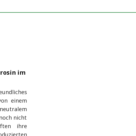
rosin im
eundliches
 von einem
-neutralem
 noch nicht
ften ihre
oduzierten