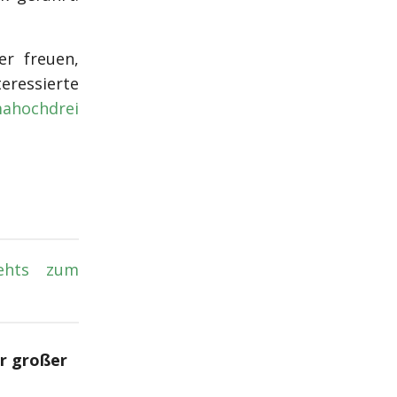
er freuen,
eressierte
mahochdrei
ehts zum
er großer