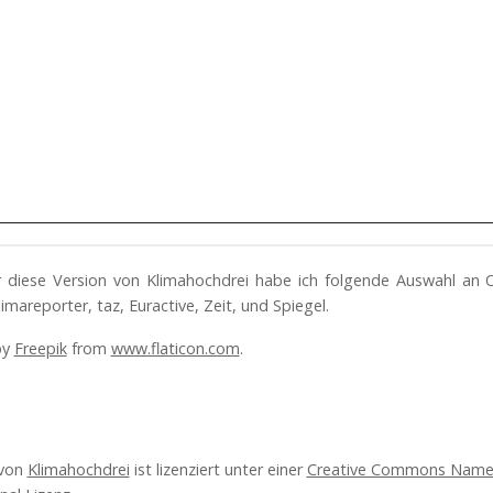
ür diese Version von Klimahochdrei habe ich folgende Auswahl an 
imareporter, taz, Euractive, Zeit, und Spiegel.
by
Freepik
from
www.flaticon.com
.
 von
Klimahochdrei
ist lizenziert unter einer
Creative Commons Name