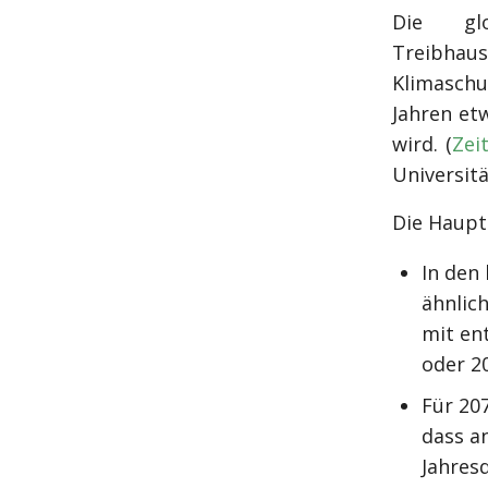
Die gl
Treibhau
Klimaschu
Jahren et
wird. (
Zei
Universit
Die Haupte
In den
ähnlic
mit en
oder 20
Für 20
dass a
Jahres