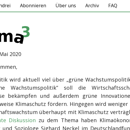
hdrei
Abonnieren
Über uns
Archiv
FAQ
. Mai 2020
sammen,
itik wird aktuell viel über „grüne Wachstumspoliti
ne Wachstumspolitik” soll die Wirtschaftssc
ise bekämpfen und außerdem grüne Innovation
weise Klimaschutz fördern. Hingegen wird weniger d
haftswachstum überhaupt mit Klimaschutz verträglic
nte Diskussion
zu dem Thema haben Klimaökono
 und Soziologe Sighard Neckel im Deutschlandfun