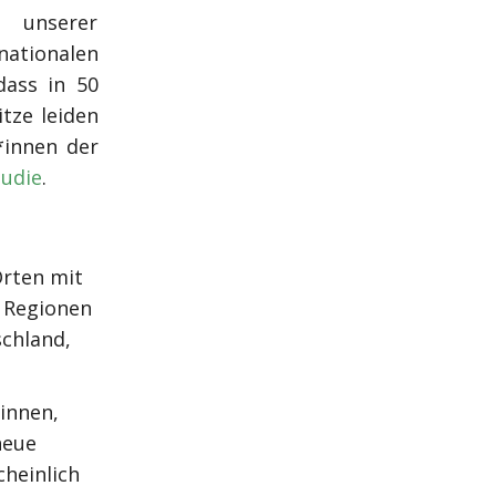
unserer
ationalen
dass in 50
tze leiden
*innen der
tudie
.
Orten mit
 Regionen
schland,
innen,
neue
heinlich