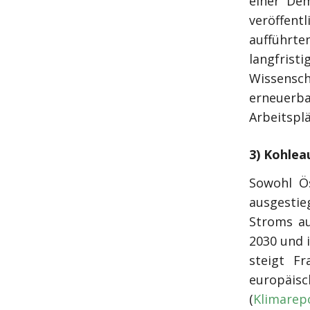
einer Dem
veröffentl
aufführt
langfri
Wissensc
erneuerb
Arbeitsplä
3) Kohlea
Sowohl Ös
ausgestie
Stroms au
2030 und 
steigt F
europäisch
(
Klimarep