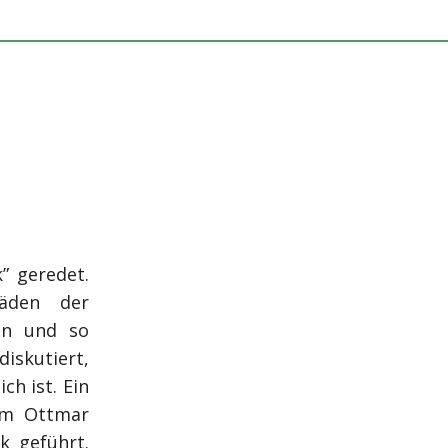
k” geredet.
häden der
en und so
iskutiert,
h ist. Ein
m Ottmar
k geführt.