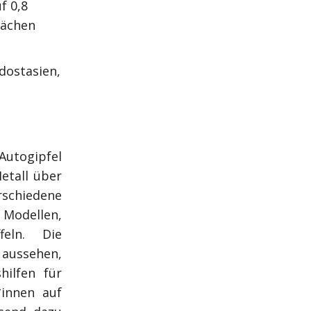
f 0,8
lächen
dostasien,
Autogipfel
etall über
rschiedene
 Modellen,
feln. Die
 aussehen,
hilfen für
*innen auf