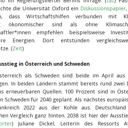
o im Regierungsviertel Berlins infrage. (
taz
) Pa
ichte die Universität Oxford ein
Diskussionspapier
en, dass Wirtschaftshilfen verbunden mit Kl
stig ökonomischer sind als ohne Klimasch
haftler*innen empfehlen beispielsweise Investi
are Energien. Dort entstünden vergleichswe
tze. (
Zeit
)
usstieg in Österreich und Schweden
terreich als Schweden sind beide im April aus
gen. In beiden Ländern stammt bereits rund zwei D
s erneuerbaren Quellen. 100 Prozent sind in Öste
in Schweden für 2040 geplant. Als nächstes europäi
rankreich 2022 aus der Kohle aus. Deutschland
en Vergleich ganz hinten. 2038 ist hier der Aussti
orter
) Juliane Dickel, Leiterin des Ressorts 