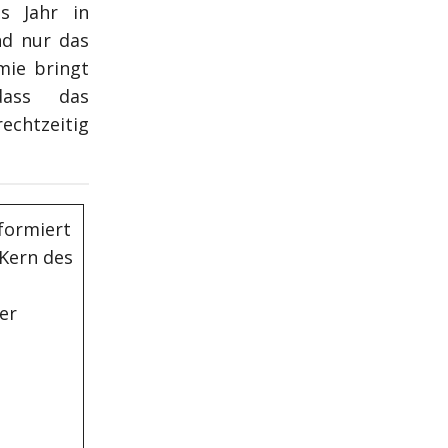
s Jahr in
nd nur das
mie bringt
dass das
chtzeitig
formiert
 Kern des
er