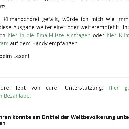
t!
h Klimahochdrei gefällt, würde ich mich wie imm
diese Ausgabe weiterleitet oder weiterempfehlt. Int
ich
hier in die Email-Liste eintragen
oder
hier Kli
ram
auf dem Handy empfangen.
 beim Lesen!
hdrei lebt von eurer Unterstützung:
Hier g
en Bezahlabo.
Jahren könnte ein Drittel der Weltbevölkerung unt
den