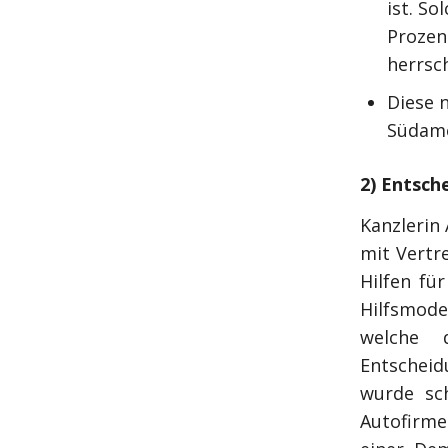
ist. S
Prozen
herrsc
Diese n
Südame
2) Entsch
Kanzlerin
mit Vertr
Hilfen fü
Hilfsmode
welche d
Entscheid
wurde sch
Autofirme