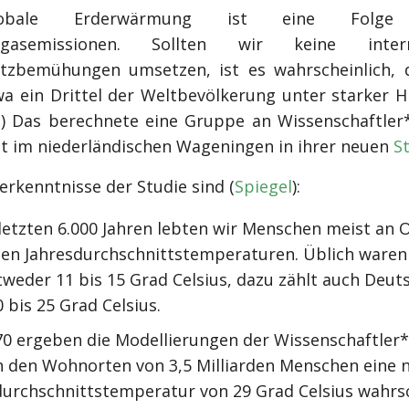
obale Erderwärmung ist eine Folge 
sgasemissionen. Sollten wir keine intern
tzbemühungen umsetzen, ist es wahrscheinlich, 
wa ein Drittel der Weltbevölkerung unter starker Hi
t
) Das berechnete eine Gruppe an Wissenschaftler
ät im niederländischen Wageningen in ihrer neuen
S
rkenntnisse der Studie sind (
Spiegel
):
 letzten 6.000 Jahren lebten wir Menschen meist an 
hen Jahresdurchschnittstemperaturen. Üblich waren
tweder 11 bis 15 Grad Celsius, dazu zählt auch Deut
 bis 25 Grad Celsius.
70 ergeben die Modellierungen der Wissenschaftler*
n den Wohnorten von 3,5 Milliarden Menschen eine 
durchschnittstemperatur von 29 Grad Celsius wahrsc