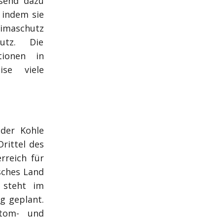
ssend dazu
, indem sie
imaschutz
utz. Die
tionen in
ise viele
 der Kohle
rittel des
rreich für
sches Land
 steht im
eg geplant.
Atom- und