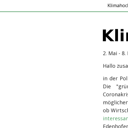
Klimahoc
2. Mai - 8
Hallo zu
in der Pol
Die "grü
Coronakr
möglicher
ob Wirtsc
interessa
Edenhofer