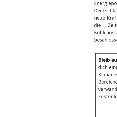
Energiep
Deutschla
neue Kraf
die Zei
Kohleaus
beschlosse
Bleib a
dich ein
Klimane
Bereiche
verwand
kostenlo