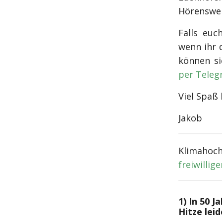
Hörenswer
Falls euc
wenn ihr 
können s
per Teleg
Viel Spaß
Jakob
Klimahoc
freiwillig
1) In 50 
Hitze lei