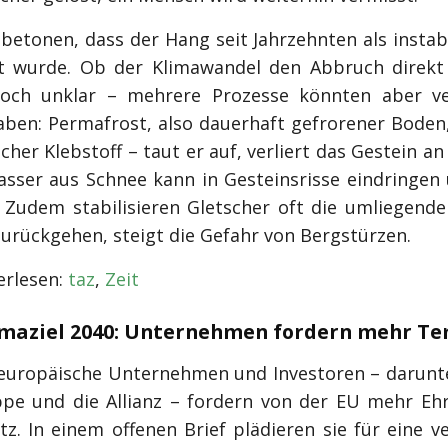
betonen, dass der Hang seit Jahrzehnten als instab
 wurde. Ob der Klimawandel den Abbruch direkt
noch unklar – mehrere Prozesse könnten aber v
aben: Permafrost, also dauerhaft gefrorener Boden,
icher Klebstoff – taut er auf, verliert das Gestein an
sser aus Schnee kann in Gesteinsrisse eindringen
 Zudem stabilisieren Gletscher oft die umliegend
zurückgehen, steigt die Gefahr von Bergstürzen.
rlesen:
taz
,
Zeit
imaziel 2040: Unternehmen fordern mehr T
europäische Unternehmen und Investoren – darunte
pe und die Allianz – fordern von der EU mehr Eh
z. In einem offenen Brief plädieren sie für eine v