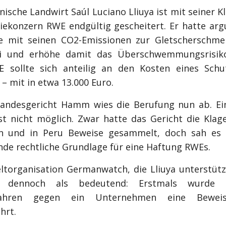
ische Landwirt Saúl Luciano Lliuya ist mit seiner 
iekonzern RWE endgültig gescheitert. Er hatte arg
 mit seinen CO2-Emissionen zur Gletscherschme
i und erhöhe damit das Überschwemmungsrisiko
 sollte sich anteilig an den Kosten eines Schu
 – mit in etwa 13.000 Euro.
andesgericht Hamm wies die Berufung nun ab. Ei
ist nicht möglich. Zwar hatte das Gericht die Klag
en und in Peru Beweise gesammelt, doch sah es 
nde rechtliche Grundlage für eine Haftung RWEs.
torganisation Germanwatch, die Lliuya unterstütz
l dennoch als bedeutend: Erstmals wurde 
rfahren gegen ein Unternehmen eine Beweis
hrt.