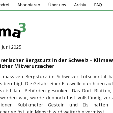
hdrei
Abonnieren
Über uns
Archiv
FAQ
. Juni 2025
örerischer Bergsturz in der Schweiz – Klima
icher Mitverursacher
massiven Bergsturz im Schweizer Lötschental ha
s beruhigt: Die Gefahr einer Flutwelle durch den au
za ist laut Behörden gesunken. Das Dorf Blatten,
 worden war, wurde dennoch fast vollständig zers
lionen Kubikmeter Gestein und Eis hatten
cher gelöst, ein Mensch wird weiterhin vermisst.