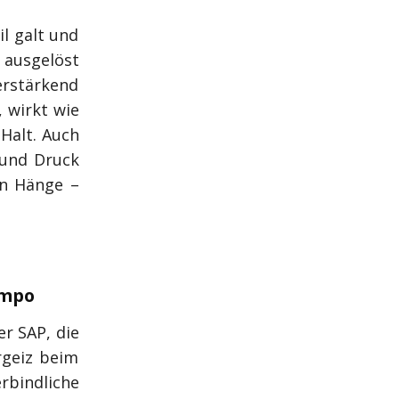
il galt und
 ausgelöst
erstärkend
 wirkt wie
 Halt. Auch
 und Druck
en Hänge –
empo
r SAP, die
rgeiz beim
erbindliche