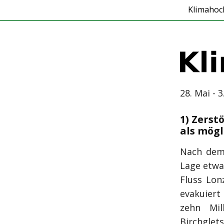
Klimahoc
28. Mai - 3
1) Zerst
als mögl
Nach dem 
Lage etwa
Fluss Lon
evakuiert
zehn Mil
Birchglets