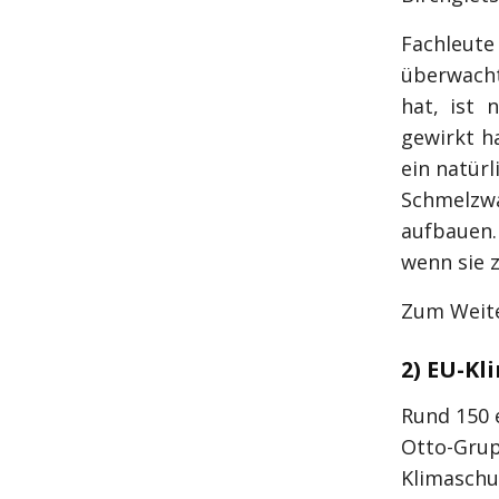
Fachleute 
überwacht
hat, ist 
gewirkt h
ein natürl
Schmelzwa
aufbauen.
wenn sie 
Zum Weite
2) EU-Kl
Rund 150 
Otto-Grup
Klimaschut