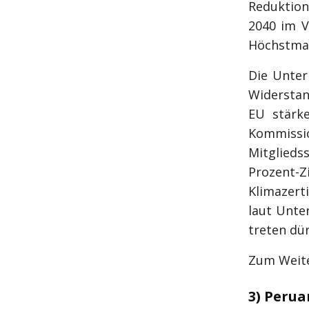
Reduktion
2040 im Ve
Höchstmaß
Die Unter
Widerstan
EU stärk
Kommiss
Mitglied
Prozent-
Klimazert
laut Unte
treten dür
Zum Weite
3) Perua