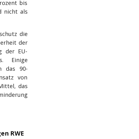
rozent bis
d nicht als
schutz die
erheit der
g der EU-
. Einige
n das 90-
nsatz von
ittel, das
sminderung
egen RWE