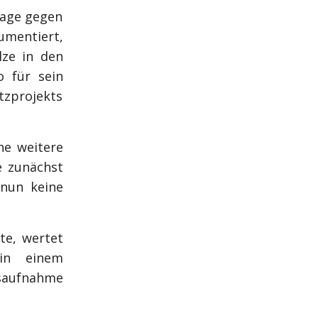
Klage gegen
umentiert,
lze in den
 für sein
tzprojekts
ne weitere
e zunächst
nun keine
te, wertet
in einem
aufnahme