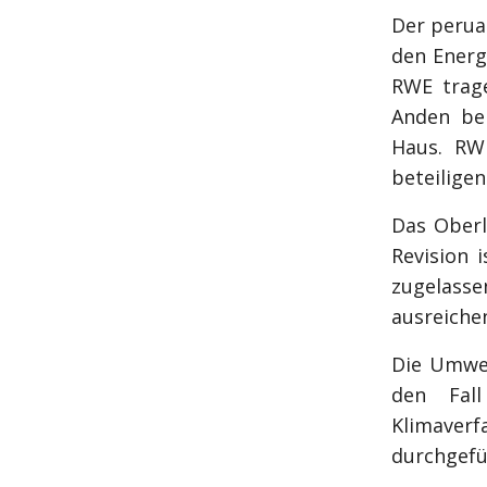
Der peruan
den Energ
RWE trage
Anden be
Haus. RWE
beteiligen
Das Oberl
Revision 
zugelass
ausreiche
Die Umwel
den Fal
Klimave
durchgefü