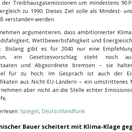
 der Treibhausgasemissionen um mindestens 90 P
rgleich zu 1990. Dieses Ziel solle als Mindest- un
 verstanden werden.
nehmen argumentieren, dass ambitionierter Klima
dsfähigkeit, Wettbewerbsfähigkeit und Energiesich
e. Bislang gibt es für 2040 nur eine Empfehlun
ion, ein Gesetzesvorschlag steht noch aus
sstaaten und Abgeordnete bremsen – sie halte
Ziel für zu hoch. Im Gespräch ist auch der Ei
ifikaten aus Nicht-EU-Ländern – ein umstrittenes M
rnehmen aber nicht an die Stelle echter Emission
fe.
rlesen:
Spiegel
,
Deutschlandfunk
nischer Bauer scheitert mit Klima-Klage g