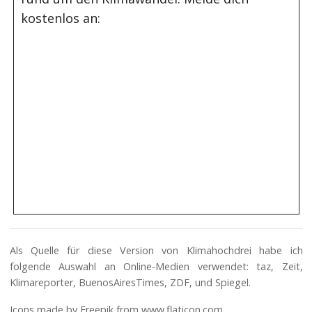
kostenlos an:
Als Quelle für diese Version von Klimahochdrei habe ich
folgende Auswahl an Online-Medien verwendet: taz, Zeit,
Klimareporter, BuenosAiresTimes, ZDF, und Spiegel.
Icons made by
Freepik
from
www.flaticon.com
.