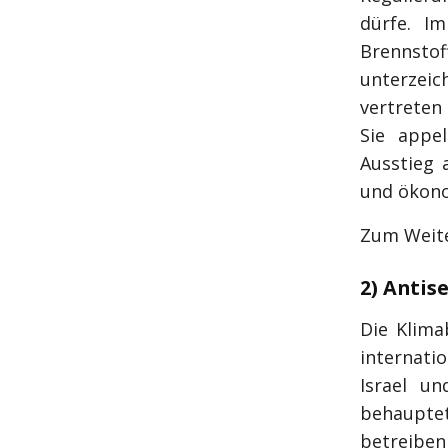
dürfe. Im
Brennsto
unterzei
vertreten
Sie appel
Ausstieg 
und ökono
Zum Weite
2) Antis
Die Klima
internati
Israel u
behaupte
betreiben