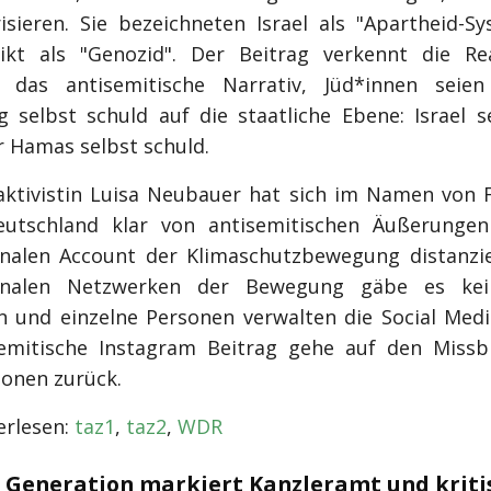
risieren. Sie bezeichneten Israel als "Apartheid-S
ikt als "Genozid". Der Beitrag verkennt die Re
t das antisemitische Narrativ, Jüd*innen seien
g selbst schuld auf die staatliche Ebene: Israel 
r Hamas selbst schuld.
aktivistin Luisa Neubauer hat sich im Namen von F
eutschland klar von antisemitischen Äußerunge
onalen Account der Klimaschutzbewegung distanzie
ionalen Netzwerken der Bewegung gäbe es kei
n und einzelne Personen verwalten die Social Medi
emitische Instagram Beitrag gehe auf den Miss
sonen zurück.
rlesen:
taz1
,
taz2
,
WDR
e Generation markiert Kanzleramt und kriti