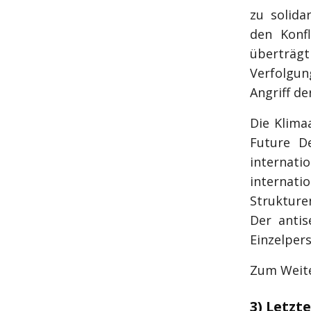
zu solida
den Konfl
überträg
Verfolgun
Angriff de
Die Klima
Future D
internati
internat
Strukture
Der antis
Einzelper
Zum Weite
3) Letzt