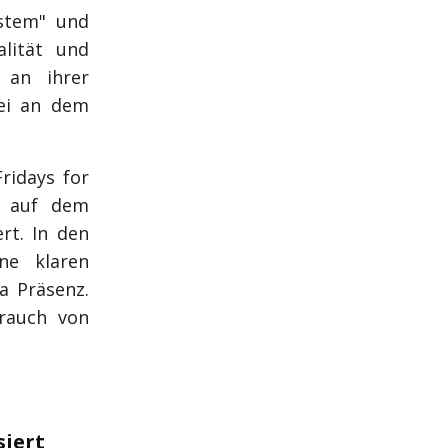
ystem" und
alität und
 an ihrer
sei an dem
ridays for
n auf dem
rt. In den
ne klaren
a Präsenz.
brauch von
siert