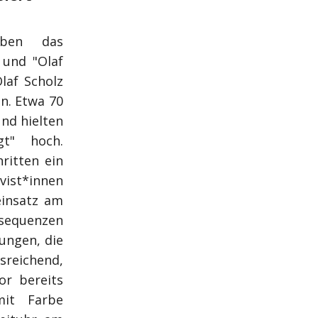
aben das
 und "Olaf
laf Scholz
n. Etwa 70
nd hielten
gt" hoch.
hritten ein
ivist*innen
einsatz am
sequenzen
ungen, die
sreichend,
or bereits
mit Farbe