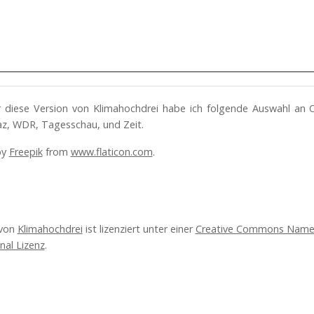
ür diese Version von Klimahochdrei habe ich folgende Auswahl an 
az, WDR, Tagesschau, und Zeit.
by
Freepik
from
www.flaticon.com
.
 von
Klimahochdrei
ist lizenziert unter einer
Creative Commons Name
onal Lizenz
.