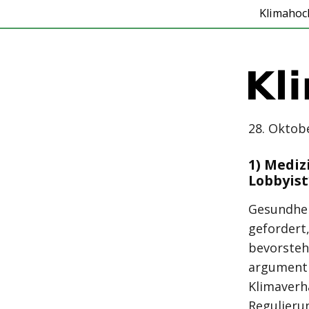
Klimahoc
28. Oktob
1) Mediz
Lobbyis
Gesundhei
gefordert,
bevorste
argumenti
Klimaverh
Regulieru