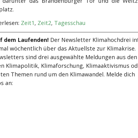
, darunter das Brandenburger Tor und die Weltz
platz.
rlesen:
Zeit1
,
Zeit2
,
Tagesschau
uf dem Laufenden!
Der Newsletter Klimahochdrei in
mal wöchentlich über das Aktuellste zur Klimakrise.
wsletters sind drei ausgewählte Meldungen aus den
n Klimapolitik, Klimaforschung, Klimaaktivismus od
ten Themen rund um den Klimawandel. Melde dich
s an: