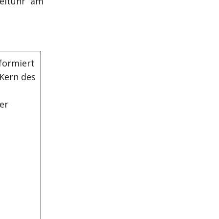
eituhr am
formiert
 Kern des
er