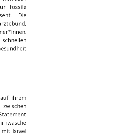
ür fossile
sent. Die
rztebund,
ner*innen.
 schnellen
Gesundheit
 auf ihrem
g zwischen
Statement
irnwäsche
mit Israel