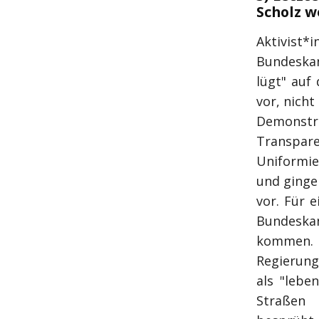
Scholz w
Aktivis
Bundeskan
lügt" auf
vor, nich
Demonstra
Transpar
Uniformier
und gingen
vor. Für 
Bundeska
kommen. D
Regierung
als "lebe
Straßen 