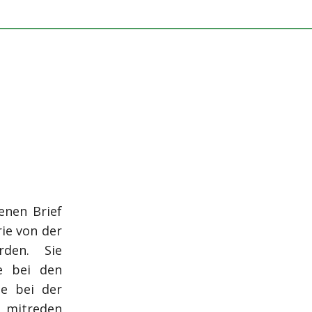
enen Brief
rie von der
rden. Sie
ie bei den
ie bei der
t mitreden