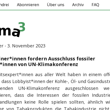
hdrei
Abonnieren
Über uns
Archiv
FAQ
er - 3. November 2023
iner*innen fordern Ausschluss fossiler
t*innen von UN-Klimakonferenz
tsexpert*innen aus aller Welt haben in einem off
 dass Lobbyist*innen der Kohle-, Öl- und Gasindust
henden UN-Klimakonferenz ausgeschlossen we
eren, dass die Interessen der fossilen Industr
andlungen keine Rolle spielen sollten, ähnlich w
ng von Tabakprodukten die Tabakindustrie nich