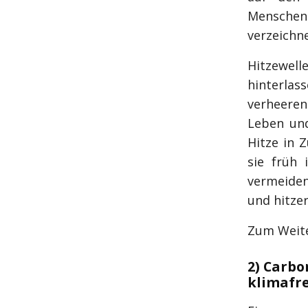
Menschen 
verzeichn
Hitzewell
hinterlas
verheeren
Leben und
Hitze in 
sie früh 
vermeiden
und hitze
Zum Weite
2) Carbo
klimafre