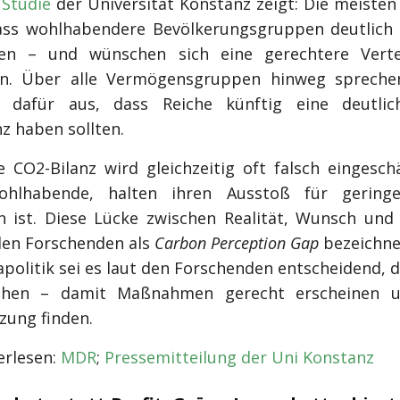
e
Studie
der Universität Konstanz zeigt: Die meiste
ass wohlhabendere Bevölkerungsgruppen deutlic
hen – und wünschen sich eine gerechtere Verte
en. Über alle Vermögensgruppen hinweg sprechen
n dafür aus, dass Reiche künftig eine deutlic
z haben sollten.
 CO2-Bilanz wird gleichzeitig oft falsch eingeschä
ohlhabende, halten ihren Ausstoß für geringe
ch ist. Diese Lücke zwischen Realität, Wunsch und 
den Forschenden als
Carbon Perception Gap
bezeichnet
apolitik sei es laut den Forschenden entscheidend, 
chen – damit Maßnahmen gerecht erscheinen u
zung finden.
rlesen:
MDR
;
Pressemitteilung der Uni Konstanz