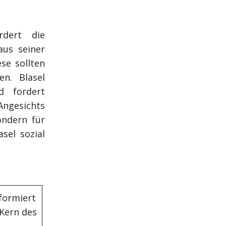
rdert die
us seiner
se sollten
en. Blasel
nd fordert
Angesichts
ondern für
sel sozial
formiert
 Kern des