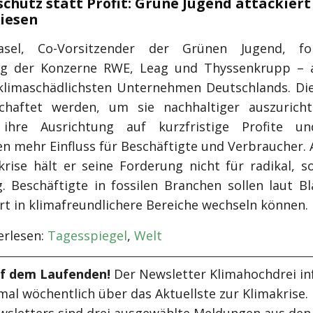
schutz statt Profit: Grüne Jugend attackiert
iesen
asel, Co-Vorsitzender der Grünen Jugend, fo
ng der Konzerne RWE, Leag und Thyssenkrupp – a
 klimaschädlichsten Unternehmen Deutschlands. Die
schaftet werden, um sie nachhaltiger auszuricht
t ihre Ausrichtung auf kurzfristige Profite u
en mehr Einfluss für Beschäftigte und Verbraucher. 
krise hält er seine Forderung nicht für radikal, s
. Beschäftigte in fossilen Branchen sollen laut Bla
rt in klimafreundlichere Bereiche wechseln können.
rlesen:
Tagesspiegel
,
Welt
uf dem Laufenden!
Der Newsletter Klimahochdrei in
mal wöchentlich über das Aktuellste zur Klimakrise.