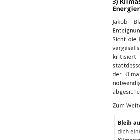
3) Klima
Energier
Jakob Bl
Enteignu
Sicht die
vergesell
kritisier
stattdess
der Klima
notwendig
abgesiche
Zum Weite
Bleib a
dich ein