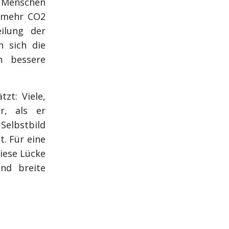
n Menschen
h mehr CO2
ilung der
 sich die
h bessere
tzt: Viele,
r, als er
Selbstbild
. Für eine
diese Lücke
nd breite