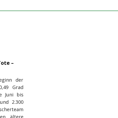
ote –
eginn der
0,49 Grad
e Juni bis
rund 2.300
rscherteam
en ältere