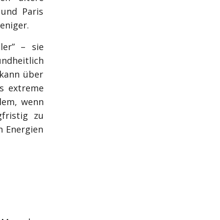
 und Paris
eniger.
ler” – sie
ndheitlich
 kann über
ss extreme
llem, wenn
fristig zu
n Energien