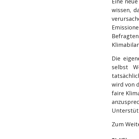
Eine neu
wissen, d
verursac
Emission
Befragte
Klimabilan
Die eigene
selbst W
tatsächli
wird von 
faire Klim
anzuspre
Unterstüt
Zum Weite