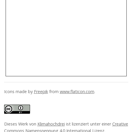
Icons made by
Freepik
from
www.flaticon.com
.
Dieses Werk von
Klimahochdrei
ist lizenziert unter einer
Creative
Commons Namensnennung 4.0 International Lizenz
.