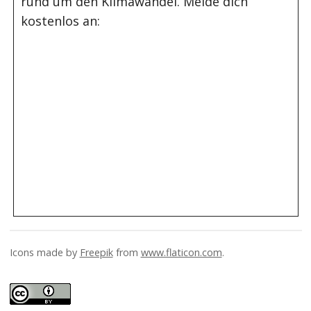
rund um den Klimawandel. Melde dich
kostenlos an:
Icons made by
Freepik
from
www.flaticon.com
.